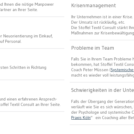
und Ihnen die nötige Manpower
Krisenmanagement
Partner an Ihrer Seite.
Ihr Unternehmen ist in einer Kris
Der Umsatz ist rückläufig, etc.
Die Stoffel Textil Consult stärkt 
Maßnahmen zur Krisenbewältigung
r Neuorientierung im Einkauf,
uf Personal.
Probleme im Team
Falls Sie in Ihrem Team Probleme h
bekommen, hat Stoffel Textil Cons
ersten Schritten in Richtung
Coach Peter Müssen (
Systemische-
macht es wieder voll leistungsfähi
Schwierigkeiten in der Un
 und einen erfahrenen Ansprech-
Falls der Übergang der Generatio
ffel Textil Consult an Ihrer Seite.
verläuft wie Sie es sich wünschen, 
der Psychologe und systemische 
Praxis Köln
" ein Coaching aller Be