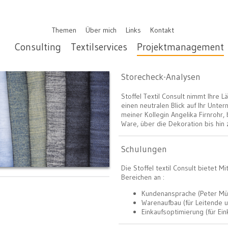
Themen
Über mich
Links
Kontakt
Consulting
Textilservices
Projektmanagement
Storecheck-Analysen
S
toffel Textil Consult nimmt Ihre 
einen neutralen Blick auf Ihr Unt
meiner Kollegin Angelika Firnrohr, 
Ware, über die Dekoration bis hi
Schulungen
Die Stoffel textil Consult bietet M
Bereichen an :
Kundenansprache (Peter M
Warenaufbau (für Leitende 
Einkaufsoptimierung (für Ein